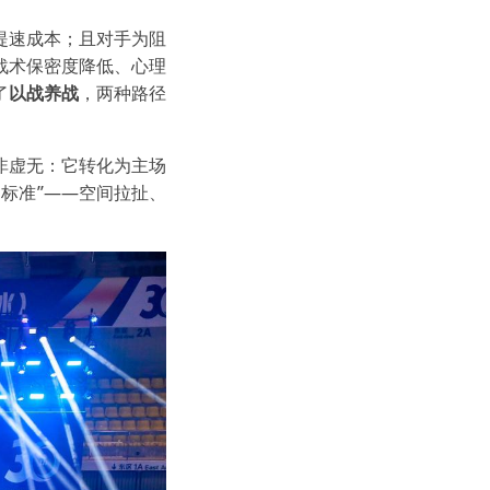
提速成本；且对手为阻
战术保密度降低、心理
了
以战养战
，两种路径
非虚无：它转化为主场
标准”——空间拉扯、