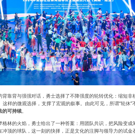
的背靠背与强强对话，勇士选择了不降强度的轮转优化：缩短非
。这样的微观选择，支撑了宏观的叙事。由此可见，所谓“轮休”
法的可持续
。
梦格林的火焰，勇士给出了一种答案：用团队共识，把风险变成
在冲顶的球队，这一刻的抉择，正是文化的注脚与领导力的试金