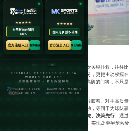
门将关键扑救锁定胜利
前言：在节奏愈发紧凑的足球比赛里，一次关键扑救，往往比
一次世界波更能改变走向。它不仅守住比分，更把主动权握在
己方手中，直接为“锁定胜利”铺路。真正高阶的门将，不只是
扑出皮球，更是扑灭对手的势头与信心。
“关键扑救”的内涵在于时机与价值：当比分胶着、对手高质量
射门来临时，门将以最小代价化解最大威胁，等同于为球队赢
下一次隐藏的进球。这里的核心是
站位优先、决策先行
：通过
对传球线路、身体轴心与射门脚型的阅读，实现
提前半步的预
判
，再以短距离爆发与合理手型完成封堵。