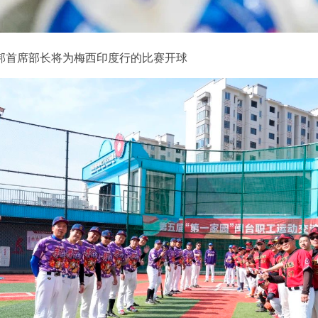
邦首席部长将为梅西印度行的比赛开球