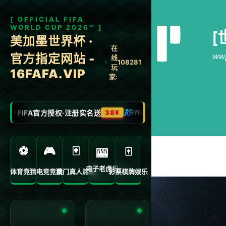
[
wwp