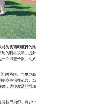
长将为梅西印度行的比
单纯的明星表演，提升
是一次涵盖传播、文旅
育”的协同。与单纯商
制的赛事治理范式。
当
注度，为印度足球增加
海得拉巴为例，若以中