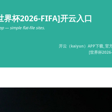
世界杯2026-FIFA]开云入口
p — simple flat-file sites.
开云（kaiyun）APP下载_
[世界杯202